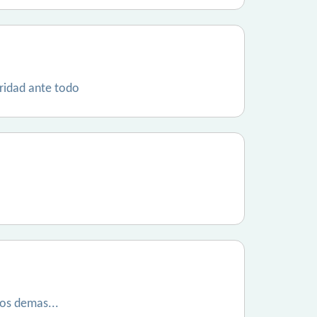
eridad ante todo
los demas...