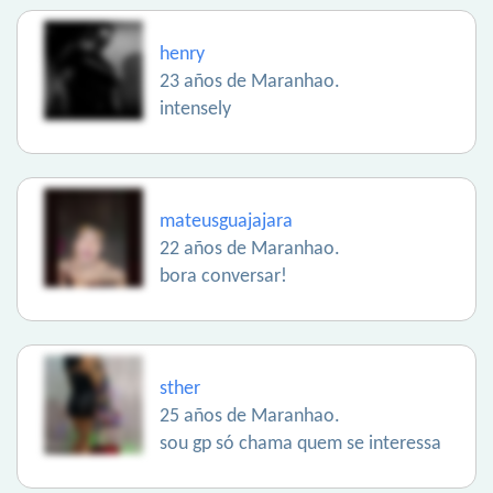
henry
23 años de Maranhao.
intensely
mateusguajajara
22 años de Maranhao.
bora conversar!
sther
25 años de Maranhao.
sou gp só chama quem se interessa