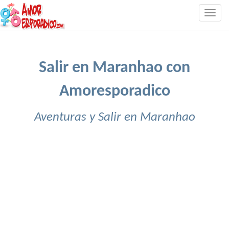
Togg
navig
Salir en Maranhao con
Amoresporadico
Aventuras y Salir en Maranhao