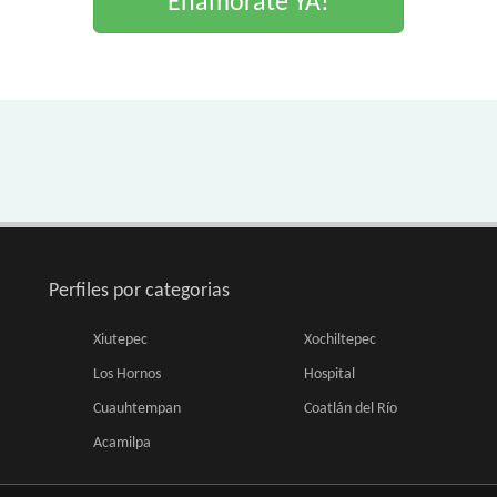
Enamorate YA!
Perfiles por categorias
Xiutepec
Xochiltepec
Los Hornos
Hospital
Cuauhtempan
Coatlán del Río
Acamilpa