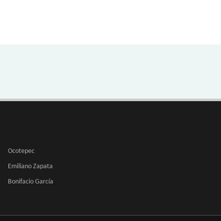
Ocotepec
Emiliano Zapata
Bonifacio García