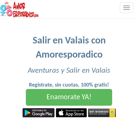
Togg
navig
Salir en Valais con
Amoresporadico
Aventuras y Salir en Valais
Registrate, sin cuotas, 100% gratis!
Enamorate YA!