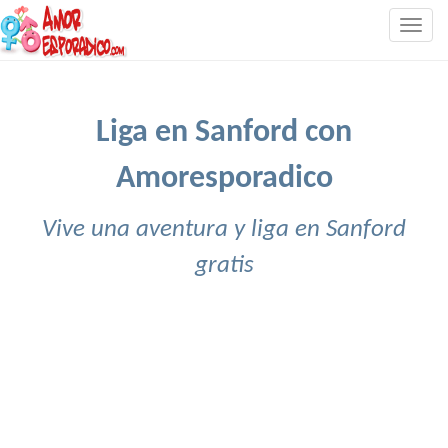
Togg
navig
Liga en Sanford con
Amoresporadico
Vive una aventura y liga en Sanford
gratis