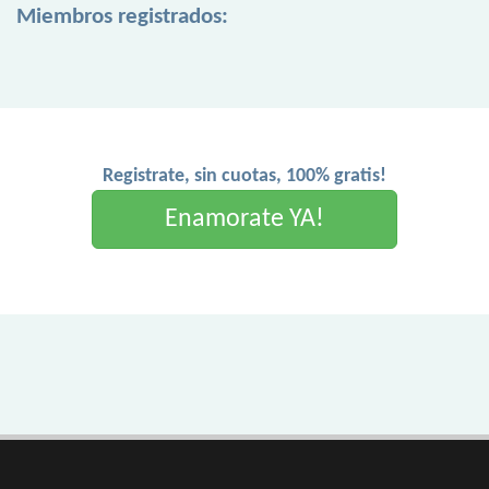
Miembros registrados:
Registrate, sin cuotas, 100% gratis!
Enamorate YA!