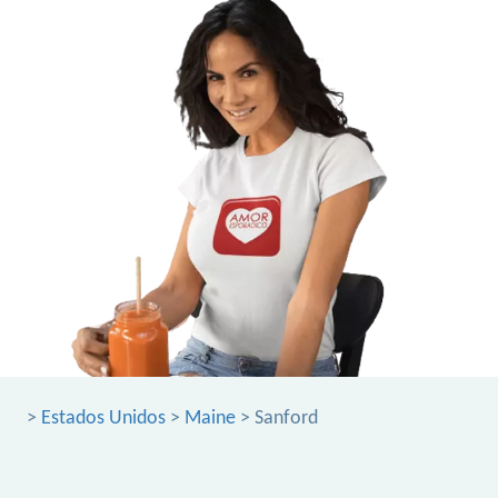
>
Estados Unidos
>
Maine
> Sanford