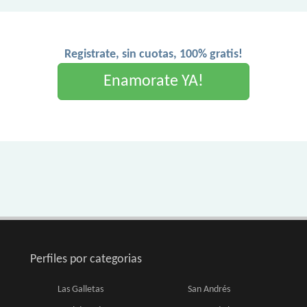
Registrate, sin cuotas, 100% gratis!
Enamorate YA!
Perfiles por categorias
Las Galletas
San Andrés