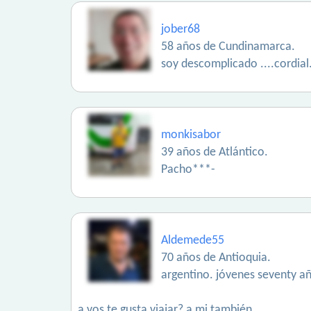
jober68
58 años de Cundinamarca.
soy descomplicado ....cordial
monkisabor
39 años de Atlántico.
Pacho***-
Aldemede55
70 años de Antioquia.
argentino. jóvenes seventy añ
a vos te gusta viajar? a mi también