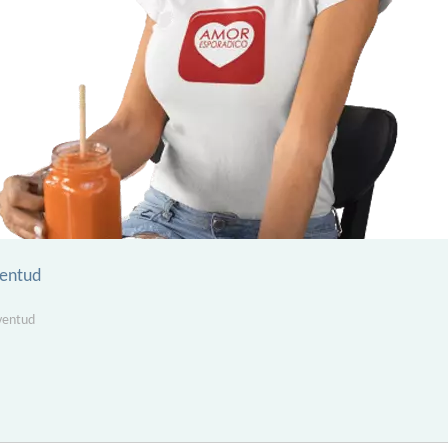
ventud
uventud