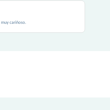
y muy cariñoso.