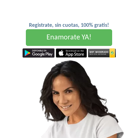
Registrate, sin cuotas, 100% gratis!
Enamorate YA!