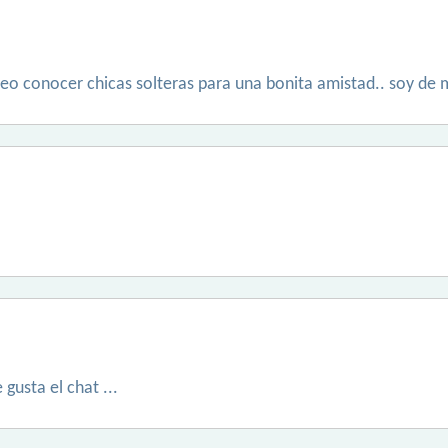
eseo conocer chicas solteras para una bonita amistad.. soy de
o
gusta el chat ...