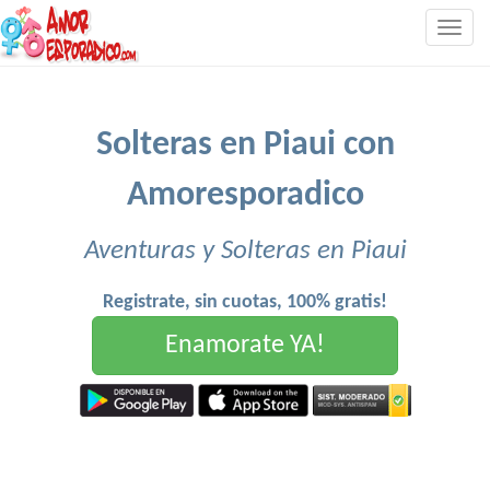
Togg
navig
Solteras en Piaui con
Amoresporadico
Aventuras y Solteras en Piaui
Registrate, sin cuotas, 100% gratis!
Enamorate YA!