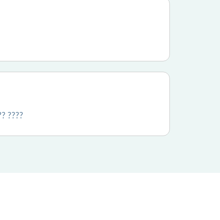
?? ????