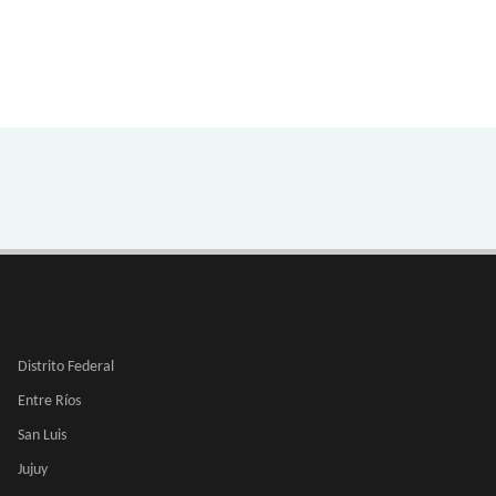
Distrito Federal
Entre Ríos
San Luis
Jujuy