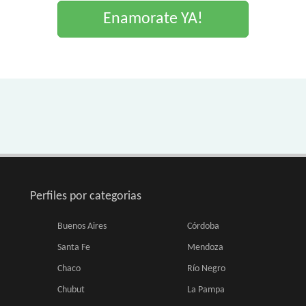
Enamorate YA!
Perfiles por categorias
Buenos Aires
Córdoba
Santa Fe
Mendoza
Chaco
Río Negro
Chubut
La Pampa