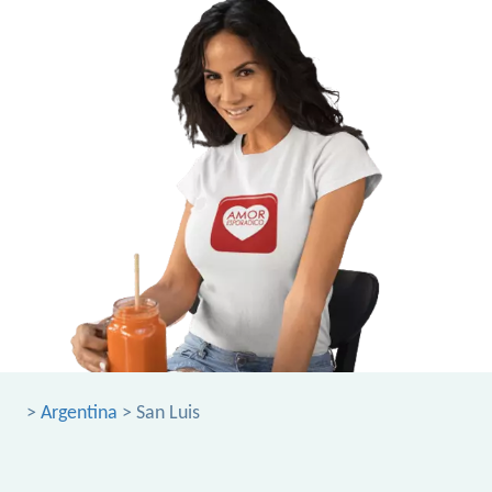
>
Argentina
> San Luis