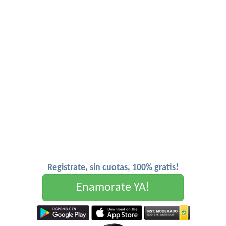
Registrate, sin cuotas, 100% gratis!
Enamorate YA!