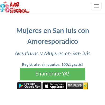
Togg
navig
Mujeres en San luis con
Amoresporadico
Aventuras y Mujeres en San luis
Registrate, sin cuotas, 100% gratis!
Enamorate YA!