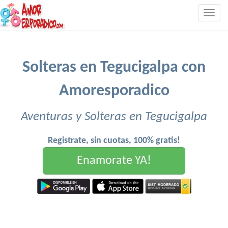
Togg
navig
Solteras en Tegucigalpa con
Amoresporadico
Aventuras y Solteras en Tegucigalpa
Registrate, sin cuotas, 100% gratis!
Enamorate YA!