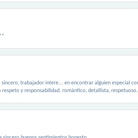
**
sincero, trabajador intere... en encontrar alguien especial c
 respeto y responsabilidad. romántico, detallista, respetuoso.
ta sincero buenos sentimientos honesto