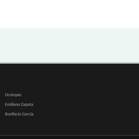
Ocotepec
Emiliano Zapata
Bonifacio García