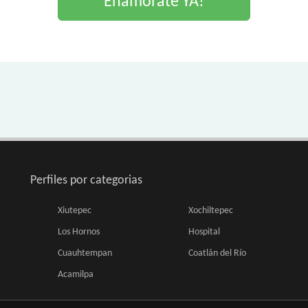
Enamorate YA!
Perfiles por categorias
Xiutepec
Xochiltepec
Los Hornos
Hospital
Cuauhtempan
Coatlán del Río
Acamilpa