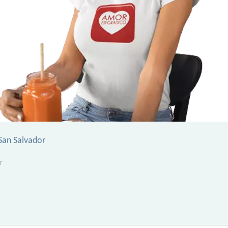
San Salvador
r