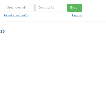
Entrar
Recordar contraseña
Registro
co