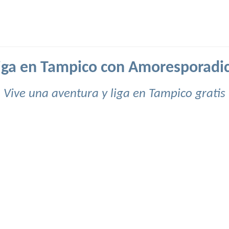
iga en Tampico con Amoresporadi
Vive una aventura y liga en Tampico gratis