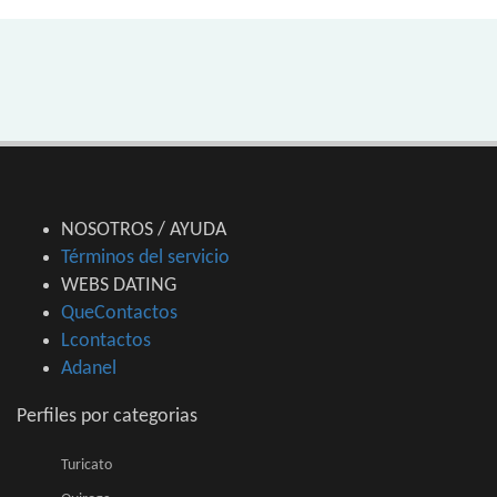
NOSOTROS / AYUDA
Términos del servicio
WEBS DATING
QueContactos
Lcontactos
Adanel
Perfiles por categorias
Turicato