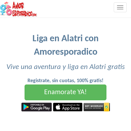
Togg
navig
Liga en Alatri con
Amoresporadico
Vive una aventura y liga en Alatri gratis
Registrate, sin cuotas, 100% gratis!
Enamorate YA!