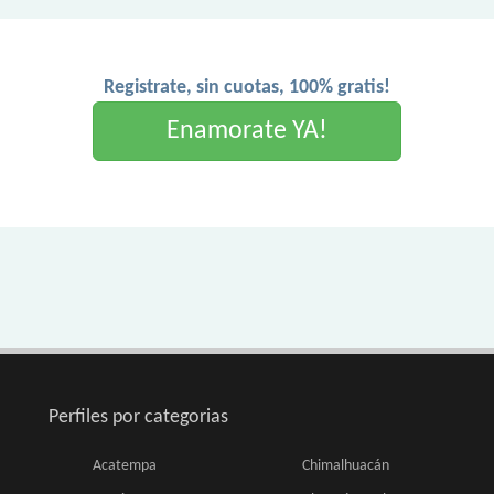
Registrate, sin cuotas, 100% gratis!
Enamorate YA!
Perfiles por categorias
Acatempa
Chimalhuacán