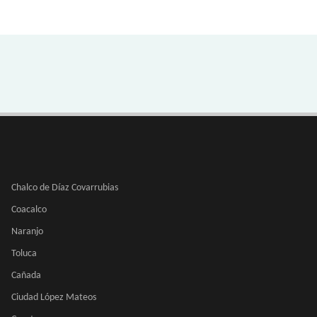
Chalco de Díaz Covarrubias
Coacalco
Naranjo
Toluca
Cañada
Ciudad López Mateos