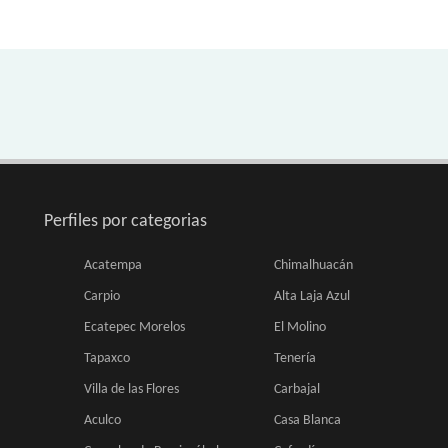
Perfiles por categorias
Acatempa
Chimalhuacán
Carpio
Alta Laja Azul
Ecatepec Morelos
El Molino
Tapaxco
Tenería
Villa de las Flores
Carbajal
Aculco
Casa Blanca