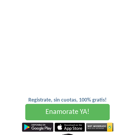
Registrate, sin cuotas, 100% gratis!
Enamorate YA!