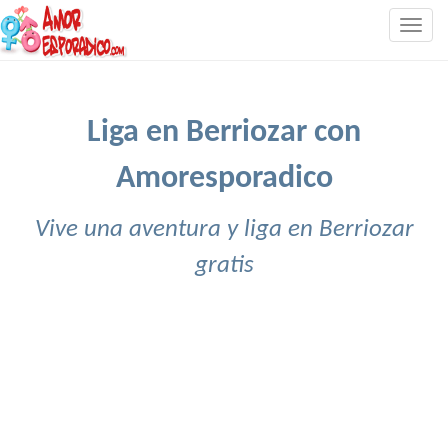
Togg
navig
Liga en Berriozar con
Amoresporadico
Vive una aventura y liga en Berriozar
gratis