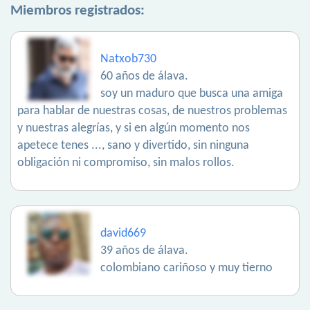
Miembros registrados:
Natxob730
60 años de álava.
soy un maduro que busca una amiga
para hablar de nuestras cosas, de nuestros problemas
y nuestras alegrías, y si en algún momento nos
apetece tenes ..., sano y divertido, sin ninguna
obligación ni compromiso, sin malos rollos.
david669
39 años de álava.
colombiano cariñoso y muy tierno