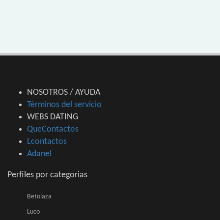
NOSOTROS / AYUDA
Términos del servicio
WEBS DATING
QueContactos
Lcontactos
Adanel
Perfiles por categorias
Betolaza
Luco