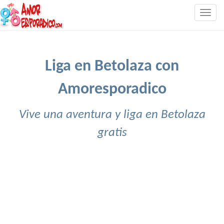
Togg
navig
Liga en Betolaza con
Amoresporadico
Vive una aventura y liga en Betolaza
gratis