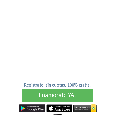
Registrate, sin cuotas, 100% gratis!
Enamorate YA!