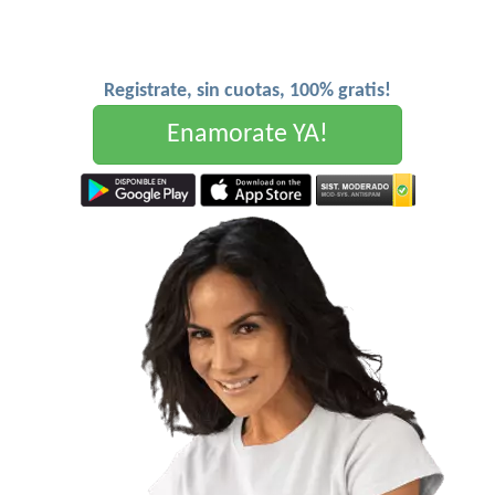
Registrate, sin cuotas, 100% gratis!
Enamorate YA!