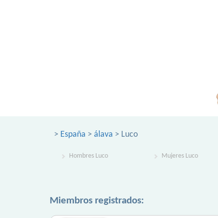
>
España
>
álava
> Luco
Hombres Luco
Mujeres Luco
Miembros registrados: