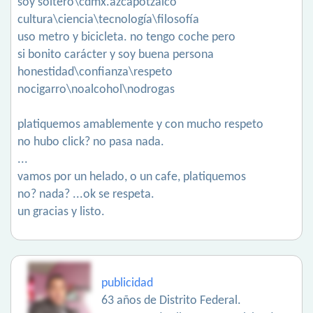
soy soltero\cdmx.azcapotzalco
cultura\ciencia\tecnología\filosofía
uso metro y bicicleta. no tengo coche pero
si bonito carácter y soy buena persona
honestidad\confianza\respeto
nocigarro\noalcohol\nodrogas
platiquemos amablemente y con mucho respeto
no hubo click? no pasa nada.
...
vamos por un helado, o un cafe, platiquemos
no? nada? ...ok se respeta.
un gracias y listo.
publicidad
63 años de Distrito Federal.