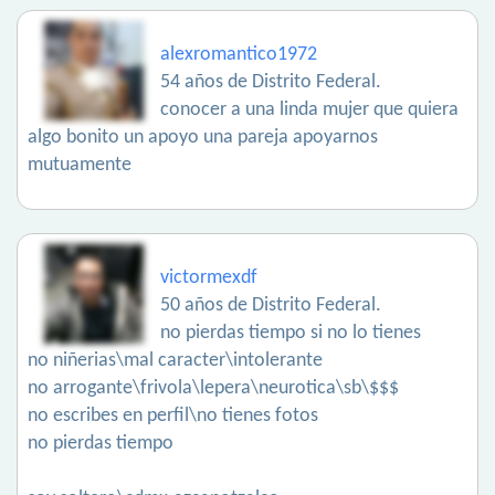
alexromantico1972
54 años de Distrito Federal.
conocer a una linda mujer que quiera
algo bonito un apoyo una pareja apoyarnos
mutuamente
victormexdf
50 años de Distrito Federal.
no pierdas tiempo si no lo tienes
no niñerias\mal caracter\intolerante
no arrogante\frivola\lepera\neurotica\sb\$$$
no escribes en perfil\no tienes fotos
no pierdas tiempo