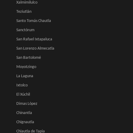
Xalmimilulco
Teziutlán
Santo Tomás Chautla
Sanctórum
San Rafael Ixtapaluca
San Lorenzo Almecatla
San Bartolomé
Moyotzingo
La Laguna
Ixtolco
El Xúchil
Dimas López
Chinantla
Chignautla
Chiautla de Tapia