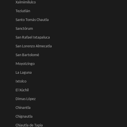
Xalmimilulco
Teziutlán
Santo Tomás Chautla
Sanctórum
San Rafael Ixtapaluca
San Lorenzo Almecatla
San Bartolomé
Moyotzingo
La Laguna
Ixtolco
El Xúchil
Dimas López
Chinantla
Chignautla
Chiautla de Tapia