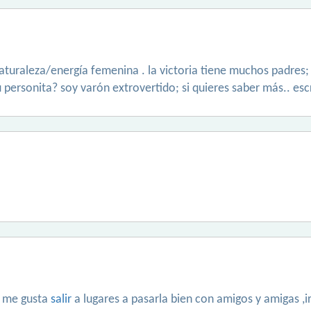
uraleza/energía femenina . la victoria tiene muchos padres; l
 personita? soy varón extrovertido; si quieres saber más.. es
o me gusta
salir
a lugares a pasarla bien con amigos y amigas ,ir 