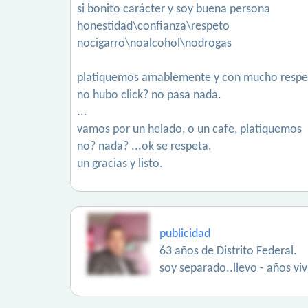
si bonito carácter y soy buena persona
honestidad\confianza\respeto
nocigarro\noalcohol\nodrogas
platiquemos amablemente y con mucho respe
no hubo click? no pasa nada.
...
vamos por un helado, o un cafe, platiquemos
no? nada? ...ok se respeta.
un gracias y listo.
publicidad
63 años de Distrito Federal.
soy separado..llevo - años vi