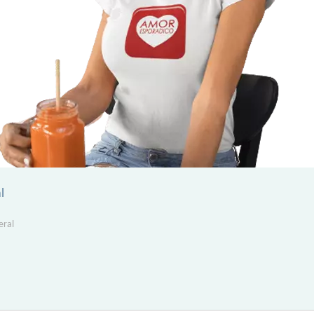
l
eral