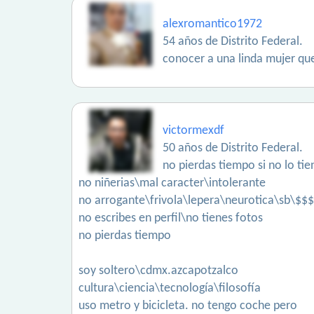
alexromantico1972
54 años de Distrito Federal.
conocer a una linda mujer q
victormexdf
50 años de Distrito Federal.
no pierdas tiempo si no lo tie
no niñerias\mal caracter\intolerante
no arrogante\frivola\lepera\neurotica\sb\$$$
no escribes en perfil\no tienes fotos
no pierdas tiempo
soy soltero\cdmx.azcapotzalco
cultura\ciencia\tecnología\filosofía
uso metro y bicicleta. no tengo coche pero