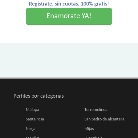
Registrate, sin cuotas, 100% gratis!
Enamorate YA!
Perfiles por categorias
Málaga
Torremolinos
Santa rosa
San pedro de alcantara
Nerja
Mijas