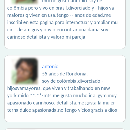
mucho gusto antônio.soy de
colômbia pero vivo en brasil.divorciado y - hijos ya
maiores q viven en usa.tengo -- anos de edad.me
inscribi en esta pagina para interactuar y ampliar mu
cir... de amigos y obvio encontrar una dama.soy
carinoso detallista y valoro mi pareja
antonio
55 años de Rondonia.
soy de colômbia.divorciado -
hijosyamayores. que viven y trabalhando en new
york.mido **.**-mts.me gusta mucho ir al gym muy
apasionado carinhoso. detallista.me gusta lá mujer
terna dulce apasionada.no tengo vícios gracis a dios