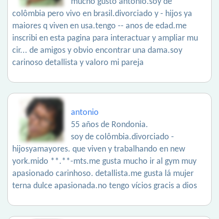
mucho gusto antônio.soy de
colômbia pero vivo en brasil.divorciado y - hijos ya
maiores q viven en usa.tengo -- anos de edad.me
inscribi en esta pagina para interactuar y ampliar mu
cir... de amigos y obvio encontrar una dama.soy
carinoso detallista y valoro mi pareja
antonio
55 años de Rondonia.
soy de colômbia.divorciado -
hijosyamayores. que viven y trabalhando en new
york.mido **.**-mts.me gusta mucho ir al gym muy
apasionado carinhoso. detallista.me gusta lá mujer
terna dulce apasionada.no tengo vícios gracis a dios