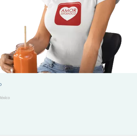
o
México