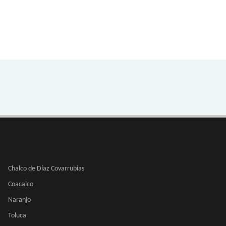
Chalco de Díaz Covarrubias
Coacalco
Naranjo
Toluca