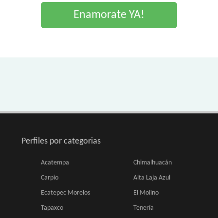
Enamorate YA!
Perfiles por categorias
Acatempa
Chimalhuacán
Carpio
Alta Laja Azul
Ecatepec Morelos
El Molino
Tapaxco
Tenería