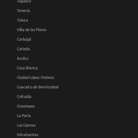
Tapaxco
Tenería
Toluca
Villa de las Flores
Carbajal
Cañada
Aculco
Casa Blanca
Ciudad López Mateos
Coacalco de Berriozábal
Cofradía
Coyotepec
La Perla
Las Llamas
Mirafuentes