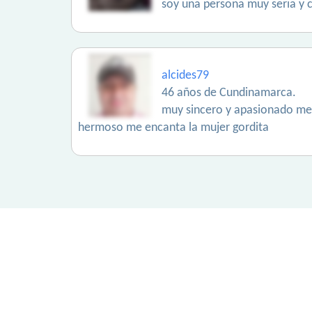
soy una persona muy seria y c
alcides79
46 años de Cundinamarca.
muy sincero y apasionado me 
hermoso me encanta la mujer gordita