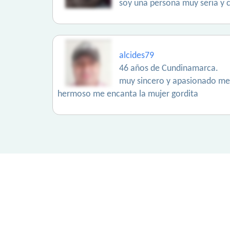
soy una persona muy seria y c
alcides79
46 años de Cundinamarca.
muy sincero y apasionado me 
hermoso me encanta la mujer gordita