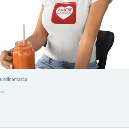
undinamarca
rca