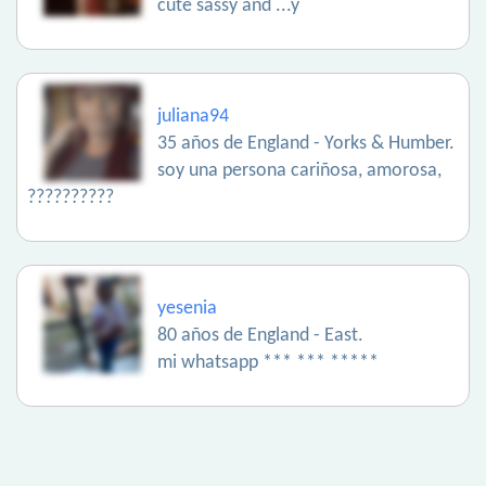
cute sassy and ...y
juliana94
35 años de England - Yorks & Humber.
soy una persona cariñosa, amorosa,
??????????
yesenia
80 años de England - East.
mi whatsapp *** *** *****