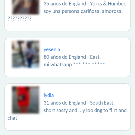
35 años de England - Yorks & Humber.
soy una persona cariñosa, amorosa,
??????????
yesenia
80 años de England - East.
mi whatsapp *** *** *****
lydia
31 años de England - South East.
short sassy and ...y looking to flirt and
chat