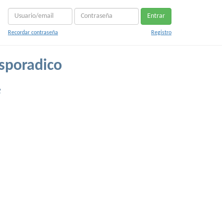
Entrar
Recordar contraseña
Registro
sporadico
e