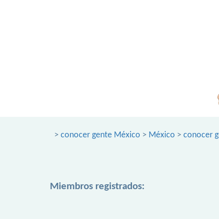
>
conocer gente México
>
México
>
conocer g
Miembros registrados: