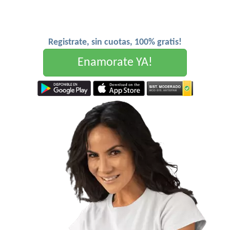
Registrate, sin cuotas, 100% gratis!
Enamorate YA!