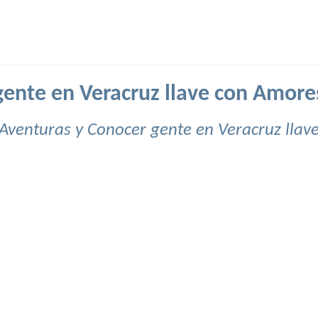
gente en Veracruz llave con Amore
Aventuras y Conocer gente en Veracruz llav