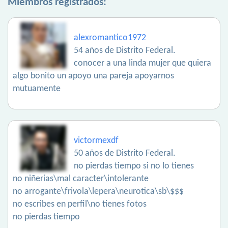
Miembros registrados:
alexromantico1972
54 años de Distrito Federal.
conocer a una linda mujer que quiera
algo bonito un apoyo una pareja apoyarnos
mutuamente
victormexdf
50 años de Distrito Federal.
no pierdas tiempo si no lo tienes
no niñerias\mal caracter\intolerante
no arrogante\frivola\lepera\neurotica\sb\$$$
no escribes en perfil\no tienes fotos
no pierdas tiempo