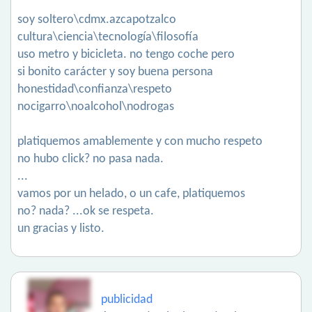
soy soltero\cdmx.azcapotzalco
cultura\ciencia\tecnología\filosofía
uso metro y bicicleta. no tengo coche pero
si bonito carácter y soy buena persona
honestidad\confianza\respeto
nocigarro\noalcohol\nodrogas
platiquemos amablemente y con mucho respeto
no hubo click? no pasa nada.
...
vamos por un helado, o un cafe, platiquemos
no? nada? ...ok se respeta.
un gracias y listo.
publicidad