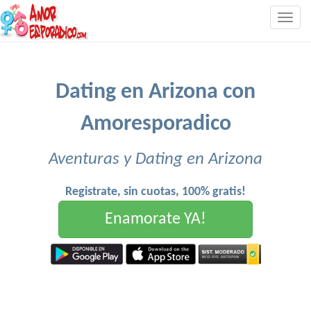
Togg
navig
Dating en Arizona con
Amoresporadico
Aventuras y Dating en Arizona
Registrate, sin cuotas, 100% gratis!
Enamorate YA!