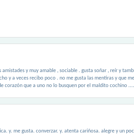
s amistades y muy amable , sociable . gusta soñar , reír y tamb
ho y a veces recibo poco . no me gusta las mentiras y que m
e corazón que a uno no lo busquen por el maldito cochino ...
ca. y. me gusta. converzar. y. atenta cariñosa. alegre y un poc