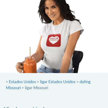
>
Estados Unidos
>
ligar Estados Unidos
>
dating
Missouri
> ligar Missouri