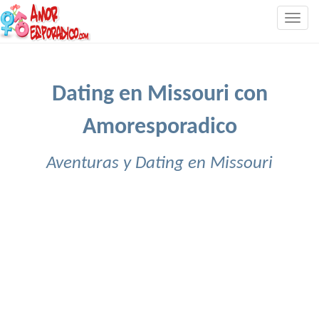
Togg
navig
Dating en Missouri con
Amoresporadico
Aventuras y Dating en Missouri