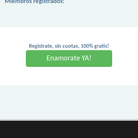
Miembros registrados:
Registrate, sin cuotas, 100% gratis!
Enamorate YA!