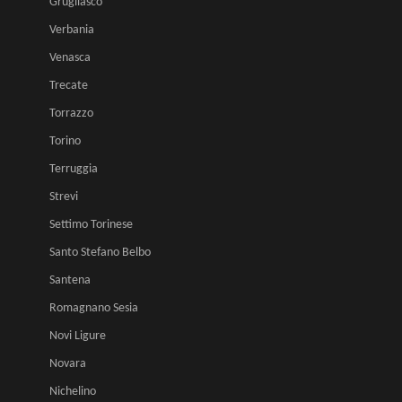
Grugliasco
Verbania
Venasca
Trecate
Torrazzo
Torino
Terruggia
Strevi
Settimo Torinese
Santo Stefano Belbo
Santena
Romagnano Sesia
Novi Ligure
Novara
Nichelino