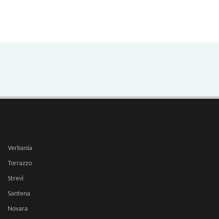
Verbania
Torrazzo
Strevi
Santena
Novara