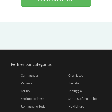
Enamorate YA!
Perfiles por categorias
Carmagnola
Grugliasco
Venasca
Trecate
Torino
Terruggia
Settimo Torinese
Santo Stefano Belbo
Romagnano Sesia
Novi Ligure