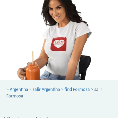
>
Argentina
>
salir Argentina
>
find Formosa
> salir
Formosa