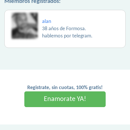
Miembros registrados:
alan
38 años de Formosa.
hablemos por telegram.
Registrate, sin cuotas, 100% gratis!
Enamorate YA!