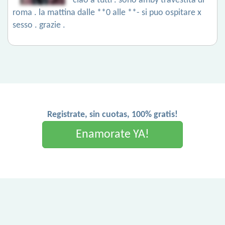
ciao a tutti . sono amby travestita di
roma . la mattina dalle **0 alle **- si puo ospitare x
sesso . grazie .
Registrate, sin cuotas, 100% gratis!
Enamorate YA!