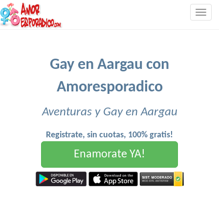
Togg
navig
Gay en Aargau con
Amoresporadico
Aventuras y Gay en Aargau
Registrate, sin cuotas, 100% gratis!
Enamorate YA!